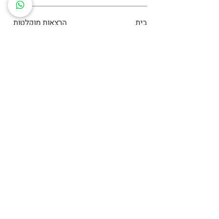
בית
הרצאות מוקלטות
מי אנחנו
ספרי מתכונים
היועצות שלנו
קופונים
לוח אירועים
מועדון VIP
תקנון אתר
Cookie Policy
הצהרת נגישות
מדיניות פרטיות